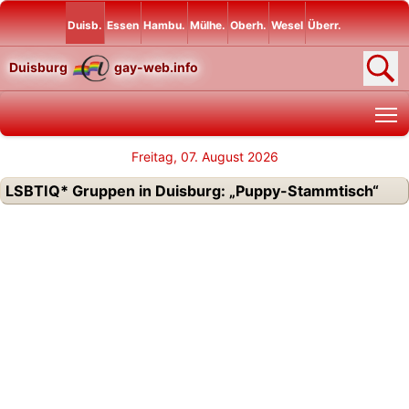
Duisb.
Essen
Hambu.
Mülhe.
Oberh.
Wesel
Überr.
Duisburg
gay-web.info
T
Freitag, 07. August 2026
LSBTIQ* Gruppen in Duisburg: „Puppy-Stammtisch“