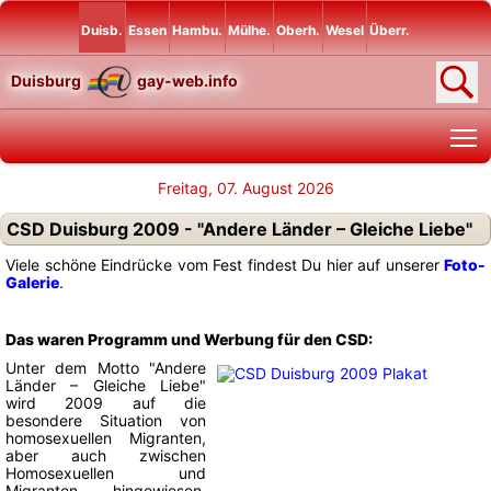
Duisb.
Essen
Hambu.
Mülhe.
Oberh.
Wesel
Überr.
Duisburg
gay-web.info
T
Freitag, 07. August 2026
CSD Duisburg 2009 - "Andere Länder – Gleiche Liebe"
Viele schöne Eindrücke vom Fest findest Du hier auf unserer
Foto-
Galerie
.
Das waren Programm und Werbung für den CSD:
Unter dem Motto "Andere
Länder – Gleiche Liebe"
wird 2009 auf die
besondere Situation von
homosexuellen Migranten,
aber auch zwischen
Homosexuellen und
Migranten hingewiesen.