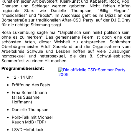
Künstlern jeder Art bevölkert. Kleinkunst und Kabarett, Rock, Pop,
Chanson und Schlager werden geboten. Nicht fehlen dürfen
regionale Stars wie Danielle Thompson, "Billig Elegant",
"musicalities" und "Bools". Im Anschluss geht es im Djäzz an der
Börsenstraße zur traditionellen After-CSD-Party, auf der DJ D.Gray
für die richtige Stimmung sorgt.
Rosa Luxemburg sagte mal "Unpolitisch sein heißt politisch sein,
ohne es zu merken". Das gemeinsame Feiern ist doch eine der
schönsten Arten, dieser Weisheit zu entsprechen. Schirmherr
Oberbürgermeister Adolf Sauerland und die Organisatoren vom
Arbeitskreis Schwule und Lesben hoffen auf viele Duisburger,
homosexuell und heterosexuell, die das 8. Schwul-lesbische
Sommerfest zu einem Hit machen.
Programmübersicht:
12 - 14 Uhr
Eröffnung des Fests
Erna Schmittmann
(alias Susanne
Hoffmann)
Danielle Thompson
Polit-Talk mit Michael
Kauch MdB (FDP)
LSVD –Infoblock