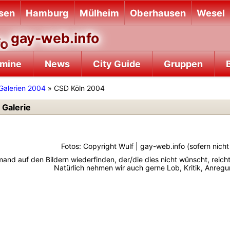
sen
Hamburg
Mülheim
Oberhausen
Wesel
gay-web.info
rmine
News
City Guide
Gruppen
B
Galerien 2004
» CSD Köln 2004
Galerie
Fotos: Copyright Wulf | gay-web.info (sofern nic
emand auf den Bildern wiederfinden, der/die dies nicht wünscht, reich
Natürlich nehmen wir auch gerne Lob, Kritik, Anre