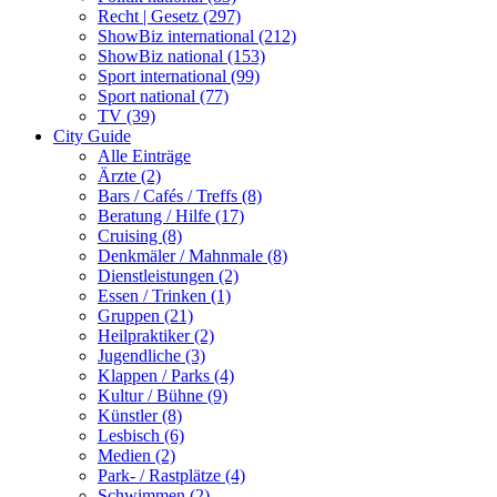
Recht | Gesetz (297)
ShowBiz international (212)
ShowBiz national (153)
Sport international (99)
Sport national (77)
TV (39)
City Guide
Alle Einträge
Ärzte (2)
Bars / Cafés / Treffs (8)
Beratung / Hilfe (17)
Cruising (8)
Denkmäler / Mahnmale (8)
Dienstleistungen (2)
Essen / Trinken (1)
Gruppen (21)
Heilpraktiker (2)
Jugendliche (3)
Klappen / Parks (4)
Kultur / Bühne (9)
Künstler (8)
Lesbisch (6)
Medien (2)
Park- / Rastplätze (4)
Schwimmen (2)