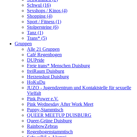
Schwul (16)
Sexshops / Kinos (4)
Shopping (4)
Sport / Fitness (1)
Stolpersteine (6)
Tanz (1)
Trans* (5)
Gruppen
Alle 21 Gruppen
Café Regenbogen
DUPride
Freie trans* Menschen Duisburg
freiRaum Duisburg
Herzenslust Duisburg
HoKuDu
JUZO - Jugendzentrum und Kontaktstelle für sexuelle
Vielfalt
Pink Power e.V.
Pink Wednesday After Work Meet
Puppy-Stammtisch
QUEER MEETUP DUISBURG
Queer-Grüne Duisburg
RainbowZebras
Regenbogenstammtisch