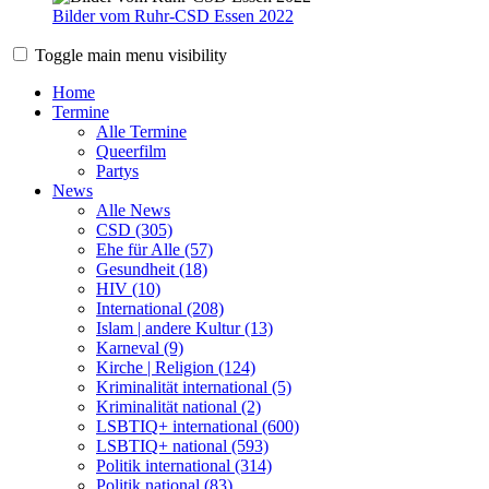
Bilder vom Ruhr-CSD Essen 2022
Toggle main menu visibility
Home
Termine
Alle Termine
Queerfilm
Partys
News
Alle News
CSD (305)
Ehe für Alle (57)
Gesundheit (18)
HIV (10)
International (208)
Islam | andere Kultur (13)
Karneval (9)
Kirche | Religion (124)
Kriminalität international (5)
Kriminalität national (2)
LSBTIQ+ international (600)
LSBTIQ+ national (593)
Politik international (314)
Politik national (83)