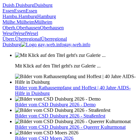
Duisb.
Duisburg
Duisburg
Essen
Essen
Essen
Hambu.
Hamburg
Hamburg
Mülhe.
Mülheim
Mülheim
Oberh.
Oberhausen
Oberhausen
Wesel
Wesel
Wesel
Überr.
Überregional
Überregional
Duisburg
gay-web.info
Mit Klick auf den Titel geht's zur Galerie ...
Bilder vom Rathausempfang und Hoffest | 40 Jahre AIDS-
Hilfe in Duisburg
Bilder vom CSD Duisburg 2026 - Demo
Bilder vom CSD Duisburg 2026 - Straßenfest
Bilder vom CSD Duisburg 2026 - Queerer Kulturmonat
Bilder vom CSD Moers 2026