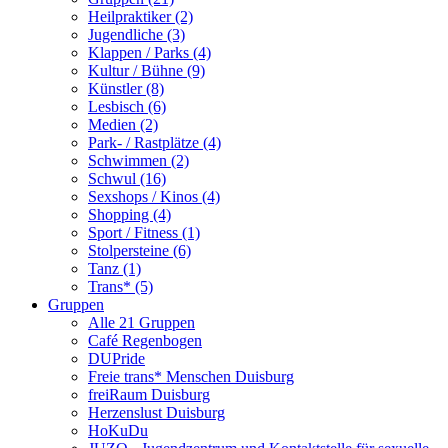
Heilpraktiker (2)
Jugendliche (3)
Klappen / Parks (4)
Kultur / Bühne (9)
Künstler (8)
Lesbisch (6)
Medien (2)
Park- / Rastplätze (4)
Schwimmen (2)
Schwul (16)
Sexshops / Kinos (4)
Shopping (4)
Sport / Fitness (1)
Stolpersteine (6)
Tanz (1)
Trans* (5)
Gruppen
Alle 21 Gruppen
Café Regenbogen
DUPride
Freie trans* Menschen Duisburg
freiRaum Duisburg
Herzenslust Duisburg
HoKuDu