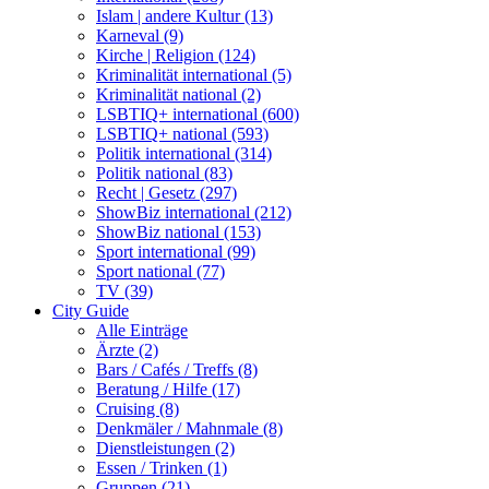
Islam | andere Kultur (13)
Karneval (9)
Kirche | Religion (124)
Kriminalität international (5)
Kriminalität national (2)
LSBTIQ+ international (600)
LSBTIQ+ national (593)
Politik international (314)
Politik national (83)
Recht | Gesetz (297)
ShowBiz international (212)
ShowBiz national (153)
Sport international (99)
Sport national (77)
TV (39)
City Guide
Alle Einträge
Ärzte (2)
Bars / Cafés / Treffs (8)
Beratung / Hilfe (17)
Cruising (8)
Denkmäler / Mahnmale (8)
Dienstleistungen (2)
Essen / Trinken (1)
Gruppen (21)