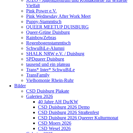
JUZO - Jugendzentrum und Kontaktstelle für sexuelle
Vielfalt
Pink Power e.V.
Pink Wednesday After Work Meet
Puppy-Stammtisch
QUEER MEETUP DUISBURG
Queer-Grüne Duisburg
RainbowZebras
Regenbogenstammtisch
SchwuBiLe-Alumni
SHALK NRW e.V. / Duisburg
SPDqueer Duisburg
tausend und ein plateau
Trans* Inter* SchwuBiLe
TransFamily
Vielhomonie Rhein-Ruhr
Bilder
CSD Duisburg Plakate
Galerien 2026
40 Jahre AH Du/KW
CSD Duisburg 2026 Demo
CSD Duisburg 2026 Straßenfest
CSD Duisburg 2026 Queerer Kulturmonat
CSD Moers 2026
CSD Wesel 2026