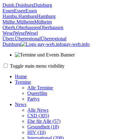
Duisb.
Duisburg
Duisburg
Essen
Essen
Essen
Hambu.
Hamburg
Hamburg
Mülhe.
Mülheim
Mülheim
Oberh.
Oberhausen
Oberhausen
Wesel
Wesel
Wesel
Überr.
Überregional
Überregional
Duisburg
gay-web.info
Toggle main menu visibility
Home
Termine
Alle Termine
Queerfilm
Partys
News
Alle News
CSD (305)
Ehe für Alle (57)
Gesundheit (18)
HIV (10)
International (208)