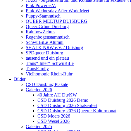
JUZO - Jugendzentrum und Kontaktstelle für sexuelle Vie
Pink Power e.V.
Pink Wednesday After Work Meet
Puppy-Stammtisch
QUEER MEETUP DUISBURG
Queer-Grüne Duisburg
RainbowZebras
Regenbogenstammtisch
SchwuBiLe-Alumni
SHALK NRW e.V. / Duisburg
SPDqueer Duisburg
tausend und ein plateau
Trans* Inter* SchwuBiLe
TransFamily
Vielhomonie Rhein-Ruhr
Bilder
CSD Duisburg Plakate
Galerien 2026
40 Jahre AH Du/KW
CSD Duisburg 2026 Demo
CSD Duisburg 2026 Straßenfest
CSD Duisburg 2026 Queerer Kulturmonat
CSD Moers 2026
CSD Wesel 2026
Galerien 2025