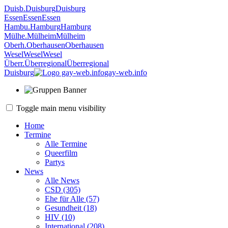
Duisb.
Duisburg
Duisburg
Essen
Essen
Essen
Hambu.
Hamburg
Hamburg
Mülhe.
Mülheim
Mülheim
Oberh.
Oberhausen
Oberhausen
Wesel
Wesel
Wesel
Überr.
Überregional
Überregional
Duisburg
gay-web.info
Toggle main menu visibility
Home
Termine
Alle Termine
Queerfilm
Partys
News
Alle News
CSD (305)
Ehe für Alle (57)
Gesundheit (18)
HIV (10)
International (208)