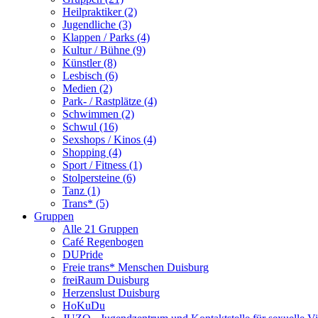
Heilpraktiker (2)
Jugendliche (3)
Klappen / Parks (4)
Kultur / Bühne (9)
Künstler (8)
Lesbisch (6)
Medien (2)
Park- / Rastplätze (4)
Schwimmen (2)
Schwul (16)
Sexshops / Kinos (4)
Shopping (4)
Sport / Fitness (1)
Stolpersteine (6)
Tanz (1)
Trans* (5)
Gruppen
Alle 21 Gruppen
Café Regenbogen
DUPride
Freie trans* Menschen Duisburg
freiRaum Duisburg
Herzenslust Duisburg
HoKuDu