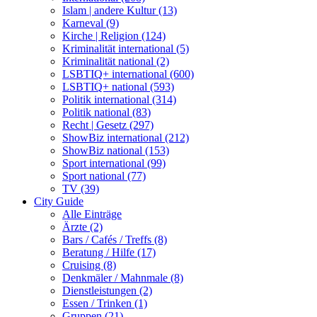
Islam | andere Kultur (13)
Karneval (9)
Kirche | Religion (124)
Kriminalität international (5)
Kriminalität national (2)
LSBTIQ+ international (600)
LSBTIQ+ national (593)
Politik international (314)
Politik national (83)
Recht | Gesetz (297)
ShowBiz international (212)
ShowBiz national (153)
Sport international (99)
Sport national (77)
TV (39)
City Guide
Alle Einträge
Ärzte (2)
Bars / Cafés / Treffs (8)
Beratung / Hilfe (17)
Cruising (8)
Denkmäler / Mahnmale (8)
Dienstleistungen (2)
Essen / Trinken (1)
Gruppen (21)