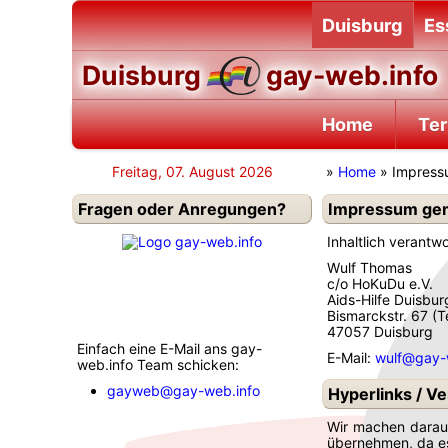
Duisburg
Es
Duisburg
gay-web.info
Home
Te
Freitag, 07. August 2026
»
Home
» Impress
Fragen oder Anregungen?
Impressum ge
Inhaltlich verantwo
Wulf Thomas
c/o HoKuDu e.V.
Aids-Hilfe Duisbur
Bismarckstr. 67 (
47057 Duisburg
Einfach eine E-Mail ans gay-
E-Mail:
wulf@gay-
web.info Team schicken:
gayweb@gay-web.info
Hyperlinks / V
Wir machen darauf
übernehmen, da es