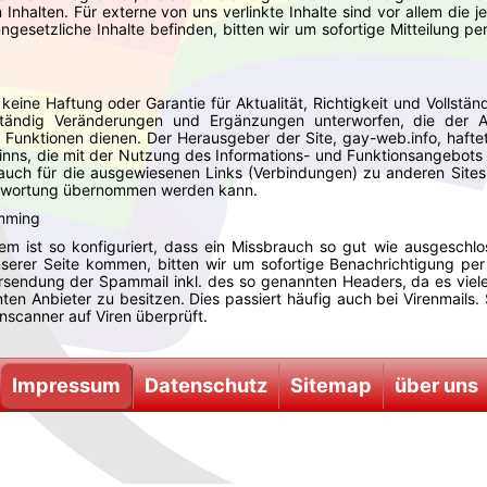
n Inhalten. Für externe von uns verlinkte Inhalte sind vor allem die j
ungesetzliche Inhalte befinden, bitten wir um sofortige Mitteilung 
 keine Haftung oder Garantie für Aktualität, Richtigkeit und Vollst
tändig Veränderungen und Ergänzungen unterworfen, die der Ak
Funktionen dienen. Der Herausgeber der Site, gay-web.info, haftet 
ns, die mit der Nutzung des Informations- und Funktionsangebots 
 auch für die ausgewiesenen Links (Verbindungen) zu anderen Sites,
antwortung übernommen werden kann.
mming
em ist so konfiguriert, dass ein Missbrauch so gut wie ausgeschl
rer Seite kommen, bitten wir um sofortige Benachrichtigung per 
rsendung der Spammail inkl. des so genannten Headers, da es viele
en Anbieter zu besitzen. Dies passiert häufig auch bei Virenmails.
nscanner auf Viren überprüft.
Impressum
Datenschutz
Sitemap
über uns