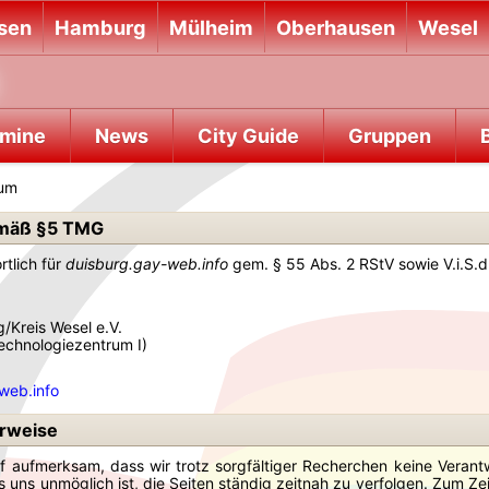
sen
Hamburg
Mülheim
Oberhausen
Wesel
rmine
News
City Guide
Gruppen
B
um
mäß §5 TMG
rtlich für
duisburg.gay-web.info
gem. § 55 Abs. 2 RStV sowie V.i.S.d.
g/Kreis Wesel e.V.
Technologiezentrum I)
web.info
erweise
 aufmerksam, dass wir trotz sorgfältiger Recherchen keine Verantwo
 uns unmöglich ist, die Seiten ständig zeitnah zu verfolgen. Zum Z