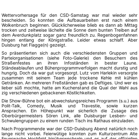
Wettervorhersage für den CSD-Samstag war mal wieder sehr
bescheiden. So konnten die Aufbauarbeiten erst nach einem
Wolkenbruch beginnen. Glücklicherweise blieb es dann ab Mittag
trocken und zeitweise lächelte die Sonne dem bunten Treiben auf
dem Averdunkplatz sogar ganz freundlich zu. Regenbogenfahnen
hingen entlang der Königstraße. Leider etwas schlaff. Aber
Duisburg hat Flagge(n) gezeigt.
So präsentierten sich auch die verschiedensten Gruppen und
Parteiorganisationen (siehe Foto-Galerie) den Besuchern des
Straßenfestes an ihren Infoständen in bester Laune.
Ständeablaufen und Bühenprogrammverfolgen macht durstig und
hungrig. Doch da war gut vorgesorgt. Lutz vom Harlekin versorgte
zusammen mit seinem Team jede trockene Kehle mit kühlen
Getränken. An mehreren Freßständen gab es Deftiges. Und wer es
lieber süß mochte, hatte am Kuchenstand die Qual der Wahl aus
zig verschiedenen gebackenen Köstlichkeiten.
Die Show-Bühne bot ein abwechslungsreiches Programm (s.u.) aus
Polit-Talk, Comedy, Musik und Travestie, sowie kurzen
Ansprachen. Ein Höhepunkt war sicherlich die Zusage des
Oberbürgermeisters Sören Link, alle Duisburger Lesben- und
Schwulengruppen zu einem runden Tisch ins Rathaus einzuladen.
Nach Programmende war der CSD-Duisburg Abend natürlich noch
lange nicht vorbei. Feierwütige konnten zum Kulturzentrum Alte
Feuerwache Hochfeld hinüberwechseln und es auf der offiziellen