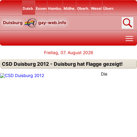
Duisb.
Essen
Hambu.
Mülhe.
Oberh.
Wesel
Überr.
Duisburg
gay-web.info
T
Freitag, 07. August 2026
CSD Duisburg 2012 - Duisburg hat Flagge gezeigt!
Die