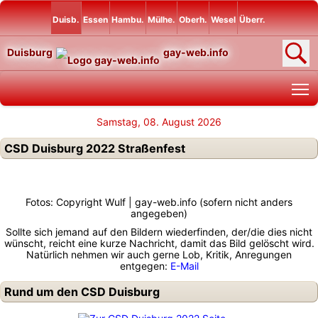
Duisb.
Essen
Hambu.
Mülhe.
Oberh.
Wesel
Überr.
Duisburg
gay-web.info
T
Samstag, 08. August 2026
CSD Duisburg 2022 Straßenfest
Fotos: Copyright Wulf | gay-web.info (sofern nicht anders
angegeben)
Sollte sich jemand auf den Bildern wiederfinden, der/die dies nicht
wünscht, reicht eine kurze Nachricht, damit das Bild gelöscht wird.
Natürlich nehmen wir auch gerne Lob, Kritik, Anregungen
entgegen:
E-Mail
Rund um den CSD Duisburg