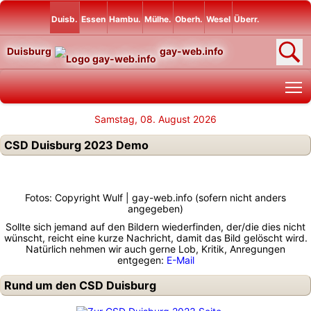
Duisb.
Essen
Hambu.
Mülhe.
Oberh.
Wesel
Überr.
Duisburg
gay-web.info
T
Samstag, 08. August 2026
CSD Duisburg 2023 Demo
Fotos: Copyright Wulf | gay-web.info (sofern nicht anders
angegeben)
Sollte sich jemand auf den Bildern wiederfinden, der/die dies nicht
wünscht, reicht eine kurze Nachricht, damit das Bild gelöscht wird.
Natürlich nehmen wir auch gerne Lob, Kritik, Anregungen
entgegen:
E-Mail
Rund um den CSD Duisburg