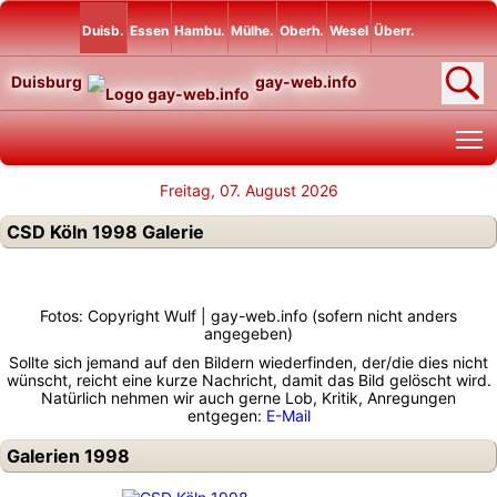
Duisb.
Essen
Hambu.
Mülhe.
Oberh.
Wesel
Überr.
Duisburg
gay-web.info
T
Freitag, 07. August 2026
CSD Köln 1998 Galerie
Fotos: Copyright Wulf | gay-web.info (sofern nicht anders
angegeben)
Sollte sich jemand auf den Bildern wiederfinden, der/die dies nicht
wünscht, reicht eine kurze Nachricht, damit das Bild gelöscht wird.
Natürlich nehmen wir auch gerne Lob, Kritik, Anregungen
entgegen:
E-Mail
Galerien 1998