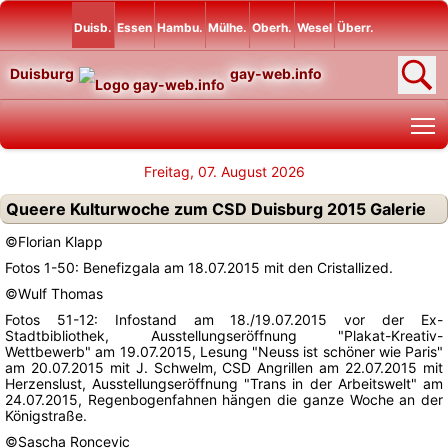
Duisb.
Essen
Hambu.
Mülhe.
Oberh.
Wesel
Überr.
Duisburg
gay-web.info
T
Freitag, 07. August 2026
Queere Kulturwoche zum CSD Duisburg 2015 Galerie
©Florian Klapp
Fotos 1-50: Benefizgala am 18.07.2015 mit den Cristallized.
©Wulf Thomas
Fotos 51-12: Infostand am 18./19.07.2015 vor der Ex-
Stadtbibliothek, Ausstellungseröffnung "Plakat-Kreativ-
Wettbewerb" am 19.07.2015, Lesung "Neuss ist schöner wie Paris"
am 20.07.2015 mit J. Schwelm, CSD Angrillen am 22.07.2015 mit
Herzenslust, Ausstellungseröffnung "Trans in der Arbeitswelt" am
24.07.2015, Regenbogenfahnen hängen die ganze Woche an der
Königstraße.
©Sascha Roncevic