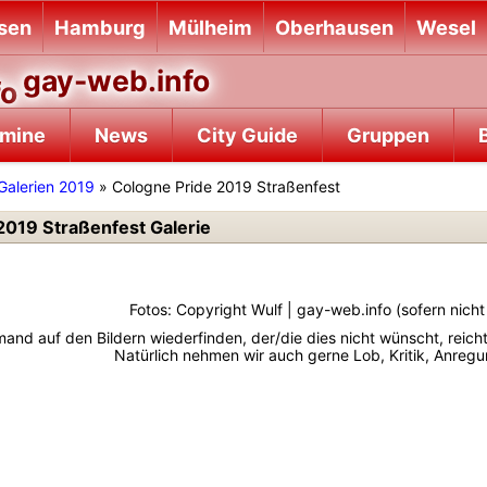
sen
Hamburg
Mülheim
Oberhausen
Wesel
gay-web.info
rmine
News
City Guide
Gruppen
B
Galerien 2019
» Cologne Pride 2019 Straßenfest
2019 Straßenfest Galerie
Fotos: Copyright Wulf | gay-web.info (sofern nic
emand auf den Bildern wiederfinden, der/die dies nicht wünscht, reich
Natürlich nehmen wir auch gerne Lob, Kritik, Anre