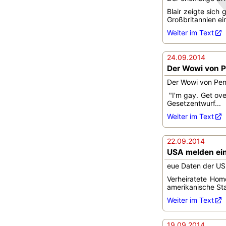
Blair zeigte sich
Großbritannien ei
Weiter im Text
24.09.2014
Der Wowi von 
Der Wowi von Penn
"I'm gay. Get ove
Gesetzentwurf...
Weiter im Text
22.09.2014
USA melden ein
eue Daten der US-
Verheiratete Hom
amerikanische Sta
Weiter im Text
19.09.2014