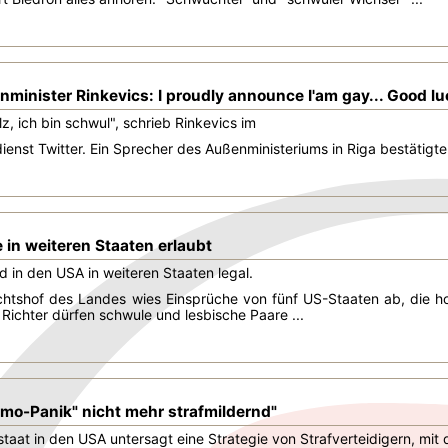
minister Rinkevics: I proudly announce I'am gay... Good luck
z, ich bin schwul", schrieb Rinkevics im
enst Twitter. Ein Sprecher des Außenministeriums in Riga bestätigt
in weiteren Staaten erlaubt
 in den USA in weiteren Staaten legal.
chtshof des Landes wies Einsprüche von fünf US-Staaten ab, die ho
Richter dürfen schwule und lesbische Paare ...
omo-Panik" nicht mehr strafmildernd"
staat in den USA untersagt eine Strategie von Strafverteidigern, mi