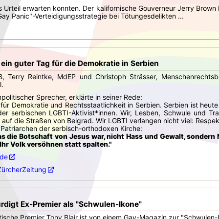
s Urteil erwarten konnten. Der kalifornische Gouverneur Jerry Brow
ay Panic"-Verteidigungsstrategie bei Tötungesdelikten ...
 ein guter Tag für die Demokratie in Serbien
B, Terry Reintke, MdEP und Christoph Strässer, Menschenrechts
l.
politischer Sprecher, erklärte in seiner Rede:
r für Demokratie und Rechtsstaatlichkeit in Serbien. Serbien ist he
er serbischen LGBTI-Aktivist*innen. Wir, Lesben, Schwule und Tran
auf die Straßen von Belgrad. Wir LGBTI verlangen nicht viel: Resp
Patriarchen der serbisch-orthodoxen Kirche:
s die Botschaft von Jesus war, nicht Hass und Gewalt, sondern N
hr Volk versöhnen statt spalten."
.de
ürcherZeitung
rdigt Ex-Premier als "Schwulen-Ikone"
tische Premier Tony Blair ist von einem Gay-Magazin zur "Schwulen