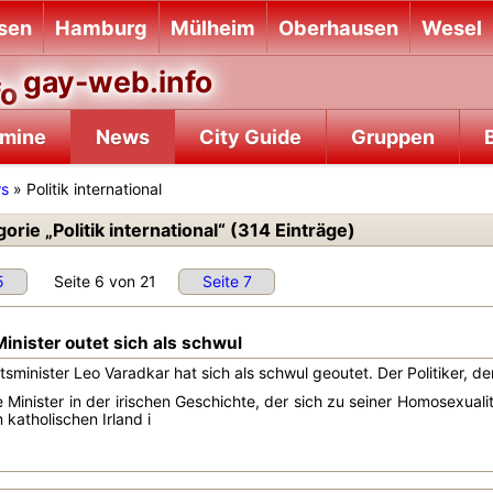
sen
Hamburg
Mülheim
Oberhausen
Wesel
gay-web.info
rmine
News
City Guide
Gruppen
B
ws
» Politik international
rie „Politik international“ (314 Einträge)
5
Seite 6 von 21
Seite 7
 Minister outet sich als schwul
sminister Leo Varadkar hat sich als schwul geoutet. Der Politiker, de
te Minister in der irischen Geschichte, der sich zu seiner Homosexual
 katholischen Irland i