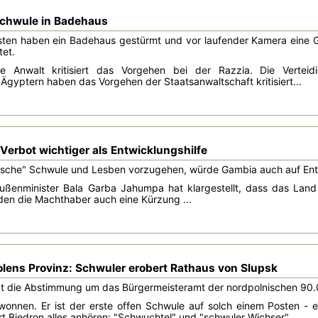
Schwule in Badehaus
isten haben ein Badehaus gestürmt und vor laufender Kamera eine 
tet.
de Anwalt kritisiert das Vorgehen bei der Razzia. Die Verte
yptern haben das Vorgehen der Staatsanwaltschaft kritisiert...
erbot wichtiger als Entwicklungshilfe
sche" Schwule und Lesben vorzugehen, würde Gambia auch auf Entw
ßenminister Bala Garba Jahumpa hat klargestellt, dass das Land a
den die Machthaber auch eine Kürzung ...
Polens Provinz: Schwuler erobert Rathaus von Slupsk
at die Abstimmung um das Bürgermeisteramt der nordpolnischen 90
onnen. Er ist der erste offen Schwule auf solch einem Posten - e
t Biedron alles anhören: "Schwuchtel" und "schwuler Wichser" ...