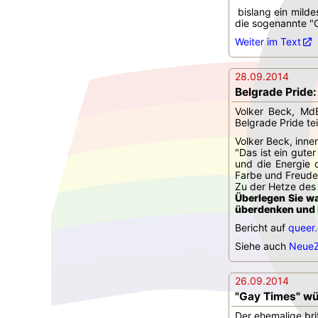
bislang ein milde
die sogenannte "G
Weiter im Text
28.09.2014
Belgrade Pride:
Volker Beck, Md
Belgrade Pride tei
Volker Beck, innen
"Das ist ein gute
und die Energie d
Farbe und Freude 
Zu der Hetze des 
Überlegen Sie wa
überdenken und I
Bericht auf
queer
Siehe auch
NeueZ
26.09.2014
"Gay Times" wü
Der ehemalige bri