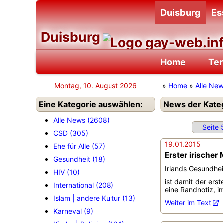
Duisburg
Es
Duisburg
Home
Te
Montag, 10. August 2026
»
Home
»
Alle Ne
Eine Kategorie auswählen:
News der Katego
Alle News (2608)
Seite 
CSD (305)
19.01.2015
Ehe für Alle (57)
Erster irischer
Gesundheit (18)
Irlands Gesundheit
HIV (10)
ist damit der ers
International (208)
eine Randnotiz, im
Islam | andere Kultur (13)
Weiter im Text
Karneval (9)