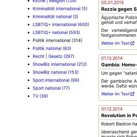
Kirche | Religion (124)
05.01.2015
Kriminalität international (5)
Razzia gegen 
Kriminalität national (2)
Ägyptische Poliz
geholt und verhaf
LSBTIQ+ international (600)
Der verteidigen
LSBTIQ+ national (593)
festgenommenen Äg
Politik international (314)
Weiter im Text
Politik national (83)
Recht | Gesetz (297)
01.12.2014
ShowBiz international (212)
Gambia: Homo-V
ShowBiz national (153)
Um gegen "satani
Sport international (99)
Der gambische Au
werde. Dafür wür
Sport national (77)
Weiter im Text
TV (39)
01.12.2014
Revolution in 
Robert Biedron h
überraschend gew
musste sich Rober