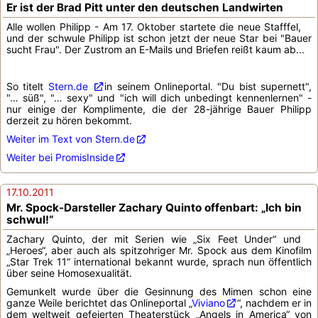
Er ist der Brad Pitt unter den deutschen Landwirten
Alle wollen Philipp - Am 17. Oktober startete die neue Stafffel,
und der schwule Philipp ist schon jetzt der neue Star bei "Bauer
sucht Frau". Der Zustrom an E-Mails und Briefen reißt kaum ab...
So titelt
Stern.de
in seinem Onlineportal. "Du bist supernett",
"… süß", "… sexy" und "ich will dich unbedingt kennenlernen" -
nur einige der Komplimente, die der 28-jährige Bauer Philipp
derzeit zu hören bekommt.
Weiter im Text von Stern.de
Weiter bei PromisInside
17.10.2011
Mr. Spock-Darsteller Zachary Quinto offenbart: „Ich bin
schwul!“
Zachary Quinto, der mit Serien wie „Six Feet Under“ und
„Heroes“, aber auch als spitzohriger Mr. Spock aus dem Kinofilm
„Star Trek 11“ international bekannt wurde, sprach nun öffentlich
über seine Homosexualität.
Gemunkelt wurde über die Gesinnung des Mimen schon eine
ganze Weile berichtet das Onlineportal „
Viviano
“, nachdem er in
dem weltweit gefeierten Theaterstück „Angels in America“ von