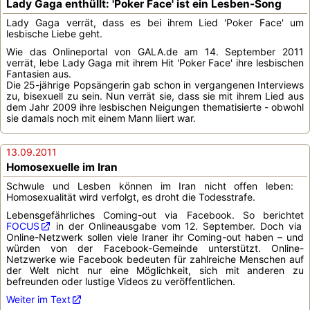
Lady Gaga enthüllt: 'Poker Face' ist ein Lesben-Song
Lady Gaga verrät, dass es bei ihrem Lied 'Poker Face' um
lesbische Liebe geht.
Wie das Onlineportal von GALA.de am 14. September 2011
verrät, lebe Lady Gaga mit ihrem Hit 'Poker Face' ihre lesbischen
Fantasien aus.
Die 25-jährige Popsängerin gab schon in vergangenen Interviews
zu, bisexuell zu sein. Nun verrät sie, dass sie mit ihrem Lied aus
dem Jahr 2009 ihre lesbischen Neigungen thematisierte - obwohl
sie damals noch mit einem Mann liiert war.
13.09.2011
Homosexuelle im Iran
Schwule und Lesben können im Iran nicht offen leben:
Homosexualität wird verfolgt, es droht die Todesstrafe.
Lebensgefährliches Coming-out via Facebook. So berichtet
FOCUS
in der Onlineausgabe vom 12. September. Doch via
Online-Netzwerk sollen viele Iraner ihr Coming-out haben – und
würden von der Facebook-Gemeinde unterstützt. Online-
Netzwerke wie Facebook bedeuten für zahlreiche Menschen auf
der Welt nicht nur eine Möglichkeit, sich mit anderen zu
befreunden oder lustige Videos zu veröffentlichen.
Weiter im Text