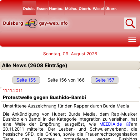
Duisb.
Essen
Hambu.
Mülhe.
Oberh.
Wesel
Überr.
Duisburg
gay-web.info
T
Sonntag, 09. August 2026
Alle News (2608 Einträge)
Seite 155
Seite 156 von 166
Seite 157
11.11.2011
Protestwelle gegen Bushido-Bambi
Umstrittene Auszeichnung für den Rapper durch Burda Media
Die Ankündigung von Hubert Burda Media, dem Rap-Musiker
Bushido ein Bambi in der Kategorie Integration zu verleihen, hat
eine Welle der Empörung ausgelöst, wie
MEEDIA.de
am
20.11.2011 mitteilte. Der Lesben- und Schwulenverband, die
hessische SPD, die Grünen, sowie die Frauenrechtsorganisation
Terre des Femmes protestieren wegen Bushidos