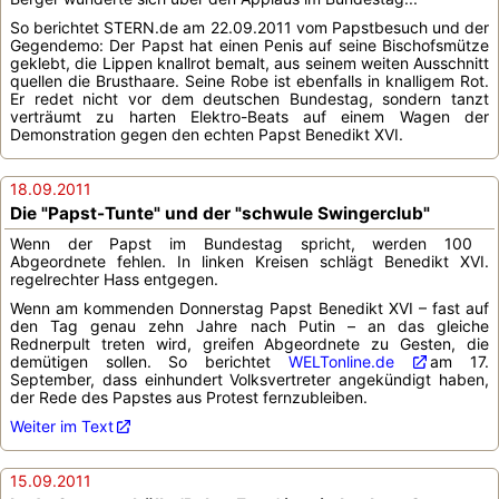
So berichtet STERN.de am 22.09.2011 vom Papstbesuch und der
Gegendemo: Der Papst hat einen Penis auf seine Bischofsmütze
geklebt, die Lippen knallrot bemalt, aus seinem weiten Ausschnitt
quellen die Brusthaare. Seine Robe ist ebenfalls in knalligem Rot.
Er redet nicht vor dem deutschen Bundestag, sondern tanzt
verträumt zu harten Elektro-Beats auf einem Wagen der
Demonstration gegen den echten Papst Benedikt XVI.
18.09.2011
Die "Papst-Tunte" und der "schwule Swingerclub"
Wenn der Papst im Bundestag spricht, werden 100
Abgeordnete fehlen. In linken Kreisen schlägt Benedikt XVI.
regelrechter Hass entgegen.
Wenn am kommenden Donnerstag Papst Benedikt XVI – fast auf
den Tag genau zehn Jahre nach Putin – an das gleiche
Rednerpult treten wird, greifen Abgeordnete zu Gesten, die
demütigen sollen. So berichtet
WELTonline.de
am 17.
September, dass einhundert Volksvertreter angekündigt haben,
der Rede des Papstes aus Protest fernzubleiben.
Weiter im Text
15.09.2011