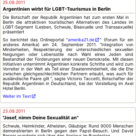
25.09.2011
Argentinien wirbt für LGBT-Tourismus in Berlin
Die Botschaft der Republik Argentinien hat zum ersten Mal in
Berlin die attraktiven touristischen Alternativen des Landes im
LGBT-Segment (Lesben, Schwule, Bisexuelle und Transsexuelle)
präsentiert
So berichtet das Onlineportal "
amerika21.de
" (Forum für ein
anderes Amerika) am 24. September 2011. “Integration von
Minderheiten, Respektierung der unterschiedlichen sexuellen
Neigungen oder Lebensstile nach Wahl eines Jeden sind
Bestandteil der Forderungen einer neuen Demokratie. Mit diesen
Initiativen unternimmt Argentinien konkrete Schritte und wird zum
Vorreiter in der Welt als Teil einer Staatenminderheit, die die Ehe
zwischen gleichgeschlechtlichen Partnern erlaubt, was auch für
ausländische Paare gilt ”, sagte Victorio Taccetti, Botschafter der
Republik Argentinien in Deutschland, bei der Vorstellung im Axel
Hotel Berlin.
Weiter im Text
23.09.2011
"Josef, nimm Deine Sexualität an"
Schwule, Heimkinder, Atheisten, Gläubige: Rund 9000 Menschen
demonstrierten in Berlin gegen den Papst-Besuch. Und David
Berger wunderte sich über den Applaus im Bundestag...