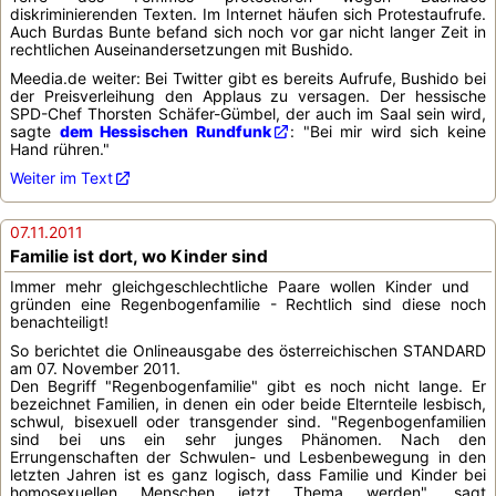
diskriminierenden Texten. Im Internet häufen sich Protestaufrufe.
Auch Burdas Bunte befand sich noch vor gar nicht langer Zeit in
rechtlichen Auseinandersetzungen mit Bushido.
Meedia.de weiter: Bei Twitter gibt es bereits Aufrufe, Bushido bei
der Preisverleihung den Applaus zu versagen. Der hessische
SPD-Chef Thorsten Schäfer-Gümbel, der auch im Saal sein wird,
sagte
dem Hessischen Rundfunk
: "Bei mir wird sich keine
Hand rühren."
Weiter im Text
07.11.2011
Familie ist dort, wo Kinder sind
Immer mehr gleichgeschlechtliche Paare wollen Kinder und
gründen eine Regenbogenfamilie - Rechtlich sind diese noch
benachteiligt!
So berichtet die Onlineausgabe des österreichischen STANDARD
am 07. November 2011.
Den Begriff "Regenbogenfamilie" gibt es noch nicht lange. Er
bezeichnet Familien, in denen ein oder beide Elternteile lesbisch,
schwul, bisexuell oder transgender sind. "Regenbogenfamilien
sind bei uns ein sehr junges Phänomen. Nach den
Errungenschaften der Schwulen- und Lesbenbewegung in den
letzten Jahren ist es ganz logisch, dass Familie und Kinder bei
homosexuellen Menschen jetzt Thema werden", sagt