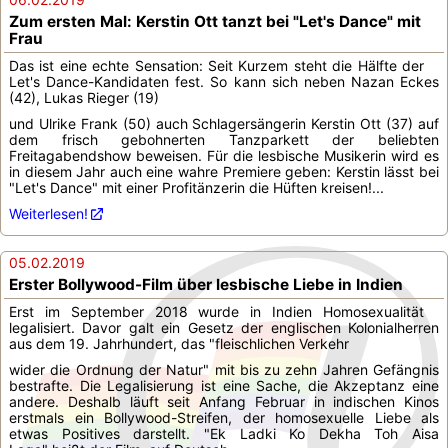
Zum ersten Mal: Kerstin Ott tanzt bei "Let's Dance" mit
Frau
Das ist eine echte Sensation: Seit Kurzem steht die Hälfte der
Let's Dance-Kandidaten fest. So kann sich neben Nazan Eckes
(42), Lukas Rieger (19)
und Ulrike Frank (50) auch Schlagersängerin Kerstin Ott (37) auf
dem frisch gebohnerten Tanzparkett der beliebten
Freitagabendshow beweisen. Für die lesbische Musikerin wird es
in diesem Jahr auch eine wahre Premiere geben: Kerstin lässt bei
"Let's Dance" mit einer Profitänzerin die Hüften kreisen!...
Weiterlesen!
05.02.2019
Erster Bollywood-Film über lesbische Liebe in Indien
Erst im September 2018 wurde in Indien Homosexualität
legalisiert. Davor galt ein Gesetz der englischen Kolonialherren
aus dem 19. Jahrhundert, das "fleischlichen Verkehr
wider die Ordnung der Natur" mit bis zu zehn Jahren Gefängnis
bestrafte. Die Legalisierung ist eine Sache, die Akzeptanz eine
andere. Deshalb läuft seit Anfang Februar in indischen Kinos
erstmals ein Bollywood-Streifen, der homosexuelle Liebe als
etwas Positives darstellt. "Ek Ladki Ko Dekha Toh Aisa