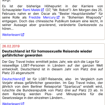
Es ist der bisherige Höhepunkt in der Karriere von
Schauspieler
Rami Malek
(37, "Mr. Robot"): Am Morgen des 25.
Februars nahm er den Oscar als "Bester Hauptdarsteller" für
seine Rolle als
Freddie Mercury
in "Bohemian Rhapsody"
entgegen. Doch das chinesische Publikum bekam eine leicht, in
seiner Aussage aber gravierend, veränderte Dankesrede zu
hören...
Weiterlesen!
26.02.2019
Deutschland ist für homosexuelle Reisende wieder
gefährlicher geworden
Der Gay Travel Index ermittelt jedes Jahr, wie sich die Lage für
reisewillige LGBT-Personen in Ländern auf der ganzen Welt
entwickelt. Deutschland ist in diesem Jahr von Platz drei auf
Platz 23 abgerutscht
Deutschland
ist für LGBT-Reisende, also im Vergleich zum
Vorjahr etwas gefährlicher geworden. Im Gay Travel Index, der
jährlich von dem Berliner Reiseportal "Spartacus" erstellt wird,
rutschte die Bundesrepublik von Platz drei auf Platz 23 ab. In
dem Ranking werden Plus- und Minuspunkte für die
Gesetzeslage in den einzelnen Ländern...
Weiterlesen!