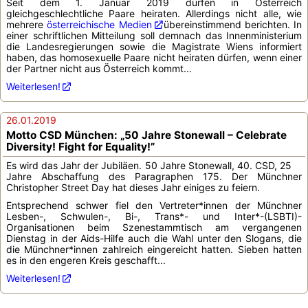
Seit dem 1. Januar 2019 dürfen in Österreich
gleichgeschlechtliche Paare heiraten. Allerdings nicht alle, wie
mehrere
österreichische Medien
übereinstimmend berichten. In
einer schriftlichen Mitteilung soll demnach das Innenministerium
die Landesregierungen sowie die Magistrate Wiens informiert
haben, das homosexuelle Paare nicht heiraten dürfen, wenn einer
der Partner nicht aus Österreich kommt...
Weiterlesen!
26.01.2019
Motto CSD München: „50 Jahre Stonewall – Celebrate
Diversity! Fight for Equality!”
Es wird das Jahr der Jubiläen. 50 Jahre Stonewall, 40. CSD, 25
Jahre Abschaffung des Paragraphen 175. Der Münchner
Christopher Street Day hat dieses Jahr einiges zu feiern.
Entsprechend schwer fiel den Vertreter*innen der Münchner
Lesben-, Schwulen-, Bi-, Trans*- und Inter*-(LSBTI)-
Organisationen beim Szenestammtisch am vergangenen
Dienstag in der Aids-Hilfe auch die Wahl unter den Slogans, die
die Münchner*innen zahlreich eingereicht hatten. Sieben hatten
es in den engeren Kreis geschafft...
Weiterlesen!