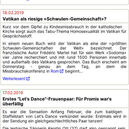
18.02.2019
Vatikan als riesige «Schwulen-Gemeinschaft»?
Kurz vor dem Gipfel zu Kindesmissbrauch in der katholischen
Kirche sorgt auch das Tabu-Thema Homosexualität im Vatikan für
Gesprächsstoff.
In einem neuen Buch wird der Vatikan als eine der «größten
Schwulen-Gemeinschaften der Welt» bezeichnet. Der
französische Autor Frédéric Martel hat für sein Werk «Sodoma»
vier Jahre recherchiert und mit rund 1500 Personen innerhalb
und außerhalb des Vatikans gesprochen. Das Buch erscheint am
Donnerstag - genau an dem Tag, an dem die
Missbrauchskonferenz in
Rom
beginnt...
Weiterlesen!
17.02.2019
Erstes "Let's Dance"-Frauenpaar: Für Promis war's
überfällig
Es war die Sensation Anfang Februar, die zum baldigen
Staffelstart von Let's Dance verkündet wurde: Erstmals wird in
der Sendung ein gleichgeschlechtliches Paar tanzen!
Die lesbische Sängerin Kerstin Ott (37) darf also gespannt sein,