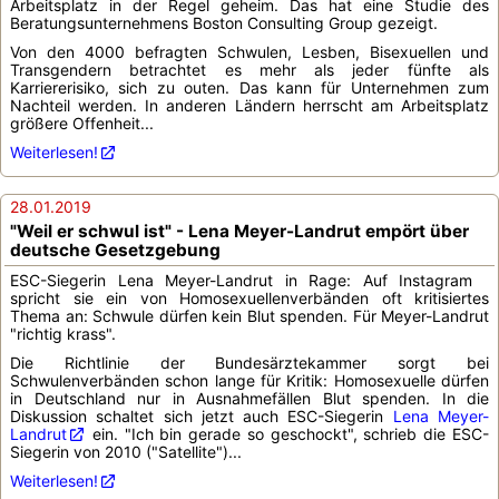
Arbeitsplatz in der Regel geheim. Das hat eine Studie des
Beratungsunternehmens Boston Consulting Group gezeigt.
Von den 4000 befragten Schwulen, Lesben, Bisexuellen und
Transgendern betrachtet es mehr als jeder fünfte als
Karriererisiko, sich zu outen. Das kann für Unternehmen zum
Nachteil werden. In anderen Ländern herrscht am Arbeitsplatz
größere Offenheit...
Weiterlesen!
28.01.2019
"Weil er schwul ist" - Lena Meyer-Landrut empört über
deutsche Gesetzgebung
ESC-Siegerin Lena Meyer-Landrut in Rage: Auf Instagram
spricht sie ein von Homosexuellenverbänden oft kritisiertes
Thema an: Schwule dürfen kein Blut spenden. Für Meyer-Landrut
"richtig krass".
Die Richtlinie der Bundesärztekammer sorgt bei
Schwulenverbänden schon lange für Kritik: Homosexuelle dürfen
in Deutschland nur in Ausnahmefällen Blut spenden. In die
Diskussion schaltet sich jetzt auch ESC-Siegerin
Lena Meyer-
Landrut
ein. "Ich bin gerade so geschockt", schrieb die ESC-
Siegerin von 2010 ("Satellite")...
Weiterlesen!