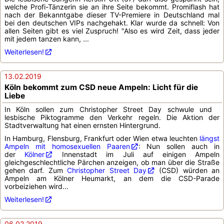
welche Profi-Tänzerin sie an ihre Seite bekommt. Promiflash hat
nach der Bekanntgabe dieser TV-Premiere in Deutschland mal
bei den deutschen VIPs nachgehakt. Klar wurde da schnell: Von
allen Seiten gibt es viel Zuspruch! "Also es wird Zeit, dass jeder
mit jedem tanzen kann, ...
Weiterlesen!
13.02.2019
Köln bekommt zum CSD neue Ampeln: Licht für die
Liebe
In Köln sollen zum Christopher Street Day schwule und
lesbische Piktogramme den Verkehr regeln. Die Aktion der
Stadtverwaltung hat einen ernsten Hintergrund.
In Hamburg, Flensburg, Frankfurt oder Wien etwa leuchten
längst
Ampeln mit homosexuellen Paaren
: Nun sollen auch in
der
Kölner
Innenstadt im Juli auf einigen Ampeln
gleichgeschlechtliche Pärchen anzeigen, ob man über die Straße
gehen darf. Zum
Christopher Street Day
(CSD) würden an
Ampeln am Kölner Heumarkt, an dem die CSD-Parade
vorbeiziehen wird...
Weiterlesen!
06.02.2019