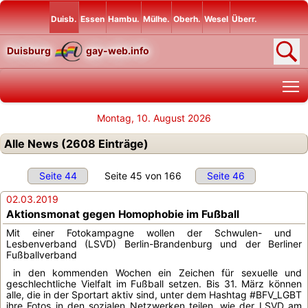
Duisb.
Essen
Hambu.
Mülhe.
Oberh.
Wesel
Überr.
Duisburg
gay-web.info
T
Montag, 10. August 2026
Alle News (2608 Einträge)
Seite 44
Seite 45 von 166
Seite 46
02.03.2019
Aktionsmonat gegen Homophobie im Fußball
Mit einer Fotokampagne wollen der Schwulen- und
Lesbenverband (LSVD) Berlin-Brandenburg und der Berliner
Fußballverband
in den kommenden Wochen ein Zeichen für sexuelle und
geschlechtliche Vielfalt im Fußball setzen. Bis 31. März können
alle, die in der Sportart aktiv sind, unter dem Hashtag #BFV_LGBT
ihre Fotos in den sozialen Netzwerken teilen, wie der LSVD am