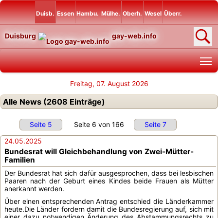
Duisb.
Essen
Hambu.
Mülhe.
Oberh.
Wesel
Überr.
Duisburg
gay-web.info
T
Freitag, 07. August 2026
Alle News (2608 Einträge)
Seite 5
Seite 6 von 166
Seite 7
24.05.2025
Bundesrat will Gleichbehandlung von Zwei-Mütter-
Familien
Der Bundesrat hat sich dafür ausgesprochen, dass bei lesbischen
Paaren nach der Geburt eines Kindes beide Frauen als Mütter
anerkannt werden.
Über einen entsprechenden Antrag entschied die Länderkammer
heute.Die Länder fordern damit die Bundesregierung auf, sich mit
einer dazu notwendigen Änderung des Abstammungsrechts zu