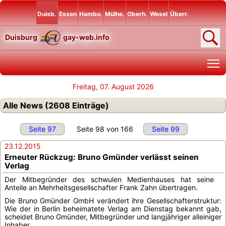
Duisb.
Essen
Hambu.
Mülhe.
Oberh.
Wesel
Überr.
Duisburg
gay-web.info
T
Freitag, 07. August 2026
Alle News (2608 Einträge)
Seite 97
Seite 98 von 166
Seite 99
23.12.2015
Erneuter Rückzug: Bruno Gmünder verlässt seinen
Verlag
Der Mitbegründer des schwulen Medienhauses hat seine
Anteile an Mehrheitsgesellschafter Frank Zahn übertragen.
Die Bruno Gmünder GmbH verändert ihre Gesellschafterstruktur:
Wie der in Berlin beheimatete Verlag am Dienstag bekannt gab,
scheidet Bruno Gmünder, Mitbegründer und langjähriger alleiniger
Inhaber...