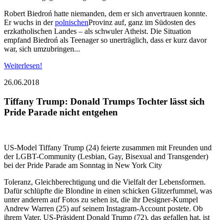
Robert Biedroń hatte niemanden, dem er sich anvertrauen konnte.
Er wuchs in der
polnischen
Provinz auf, ganz im Südosten des
erzkatholischen Landes – als schwuler Atheist. Die Situation
empfand Biedroń als Teenager so unerträglich, dass er kurz davor
war, sich umzubringen...
Weiterlesen!
26.06.2018
Tiffany Trump: Donald Trumps Tochter lässt sich
Pride Parade nicht entgehen
US-Model Tiffany Trump (24) feierte zusammen mit Freunden und
der LGBT-Community (Lesbian, Gay, Bisexual and Transgender)
bei der Pride Parade am Sonntag in New York City
Toleranz, Gleichberechtigung und die Vielfalt der Lebensformen.
Dafür schlüpfte die Blondine in einen schicken Glitzerfummel, was
unter anderem auf Fotos zu sehen ist, die ihr Designer-Kumpel
Andrew Warren (25) auf seinem Instagram-Account postete. Ob
ihrem Vater, US-Präsident Donald Trump (72), das gefallen hat, ist