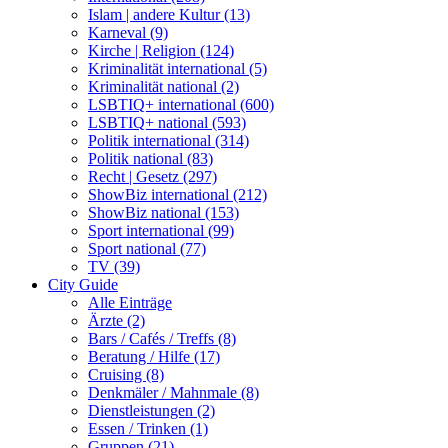
Islam | andere Kultur (13)
Karneval (9)
Kirche | Religion (124)
Kriminalität international (5)
Kriminalität national (2)
LSBTIQ+ international (600)
LSBTIQ+ national (593)
Politik international (314)
Politik national (83)
Recht | Gesetz (297)
ShowBiz international (212)
ShowBiz national (153)
Sport international (99)
Sport national (77)
TV (39)
City Guide
Alle Einträge
Ärzte (2)
Bars / Cafés / Treffs (8)
Beratung / Hilfe (17)
Cruising (8)
Denkmäler / Mahnmale (8)
Dienstleistungen (2)
Essen / Trinken (1)
Gruppen (21)