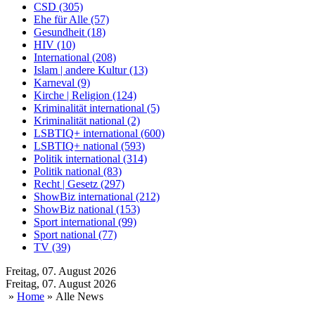
CSD (305)
Ehe für Alle (57)
Gesundheit (18)
HIV (10)
International (208)
Islam | andere Kultur (13)
Karneval (9)
Kirche | Religion (124)
Kriminalität international (5)
Kriminalität national (2)
LSBTIQ+ international (600)
LSBTIQ+ national (593)
Politik international (314)
Politik national (83)
Recht | Gesetz (297)
ShowBiz international (212)
ShowBiz national (153)
Sport international (99)
Sport national (77)
TV (39)
Freitag, 07. August 2026
Freitag, 07. August 2026
»
Home
» Alle News