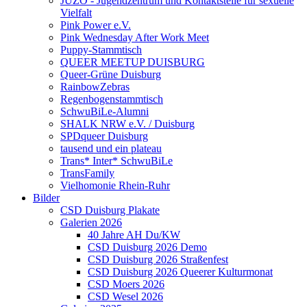
JUZO - Jugendzentrum und Kontaktstelle für sexuelle
Vielfalt
Pink Power e.V.
Pink Wednesday After Work Meet
Puppy-Stammtisch
QUEER MEETUP DUISBURG
Queer-Grüne Duisburg
RainbowZebras
Regenbogenstammtisch
SchwuBiLe-Alumni
SHALK NRW e.V. / Duisburg
SPDqueer Duisburg
tausend und ein plateau
Trans* Inter* SchwuBiLe
TransFamily
Vielhomonie Rhein-Ruhr
Bilder
CSD Duisburg Plakate
Galerien 2026
40 Jahre AH Du/KW
CSD Duisburg 2026 Demo
CSD Duisburg 2026 Straßenfest
CSD Duisburg 2026 Queerer Kulturmonat
CSD Moers 2026
CSD Wesel 2026