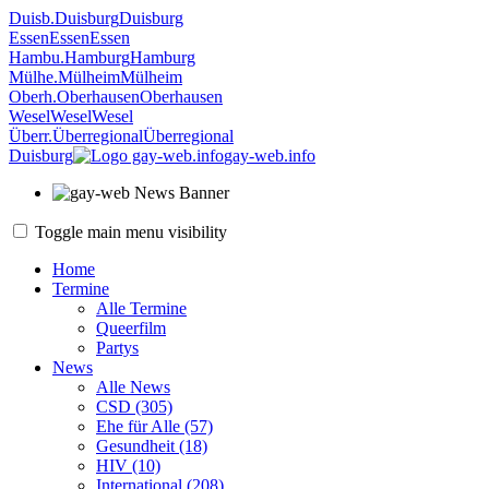
Duisb.
Duisburg
Duisburg
Essen
Essen
Essen
Hambu.
Hamburg
Hamburg
Mülhe.
Mülheim
Mülheim
Oberh.
Oberhausen
Oberhausen
Wesel
Wesel
Wesel
Überr.
Überregional
Überregional
Duisburg
gay-web.info
Toggle main menu visibility
Home
Termine
Alle Termine
Queerfilm
Partys
News
Alle News
CSD (305)
Ehe für Alle (57)
Gesundheit (18)
HIV (10)
International (208)