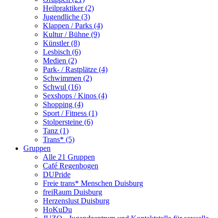
Heilpraktiker (2)
Jugendliche (3)
Klappen / Parks (4)
Kultur / Bühne (9)
Künstler (8)
Lesbisch (6)
Medien (2)
Park- / Rastplätze (4)
Schwimmen (2)
Schwul (16)
Sexshops / Kinos (4)
Shopping (4)
Sport / Fitness (1)
Stolpersteine (6)
Tanz (1)
Trans* (5)
Gruppen
Alle 21 Gruppen
Café Regenbogen
DUPride
Freie trans* Menschen Duisburg
freiRaum Duisburg
Herzenslust Duisburg
HoKuDu